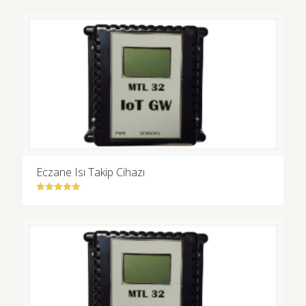
5.00
oy aldı
Eczane Isı Takip Cihazı
5 üzerinden
5.00
oy aldı