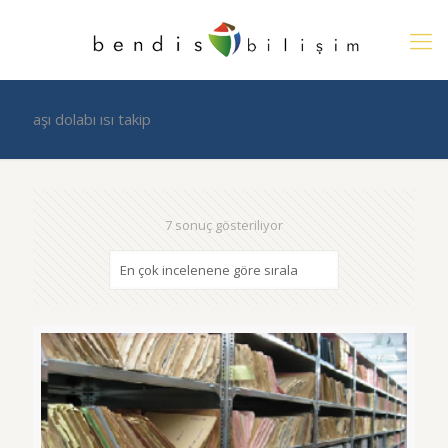
aşı dolabı ısı takip
7 sonuç gösteriliyor