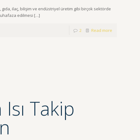
gıda, ilaç, bilişim ve endüstriyel üretim gibi birçok sektörde
a muhafaza edilmesi
[…]
2
Read more
 Isı Takip
en