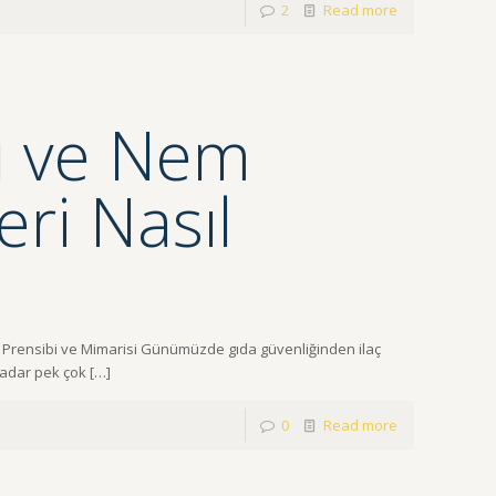
2
Read more
sı ve Nem
eri Nasıl
şma Prensibi ve Mimarisi Günümüzde gıda güvenliğinden ilaç
 kadar pek çok
[…]
0
Read more