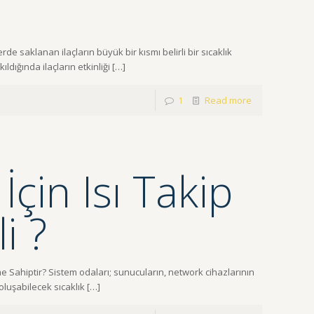
e saklanan ilaçların büyük bir kısmı belirli bir sıcaklık
ldığında ilaçların etkinliği
[…]
1
Read more
çin Isı Takip
i ?
e Sahiptir? Sistem odaları; sunucuların, network cihazlarının
oluşabilecek sıcaklık
[…]